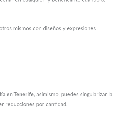
macenar en cualquier y beneficiarte cuando te
sotros mismos con diseños y expresiones
fía en Tenerife
, asimismo, puedes singularizar la
er reducciones por cantidad.