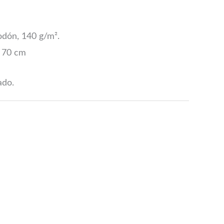
odón, 140 g/m².
: 70 cm
ado.