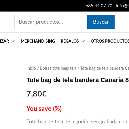
635 44 07 70
|
info@
Buscar
Buscar
por:
IZAR
MERCHANDISING
REGALOS
OTROS PRODUCTO
Inicio
Tote
/
Bolsas tote bags tela
/ Tote bag de tela bandera Can
bag
Tote bag de tela bandera Canaria 8
de
7,80
€
tela
bandera
You save
(
%)
Canaria
Tote bag de tela de algodón serigrafiada con 
8