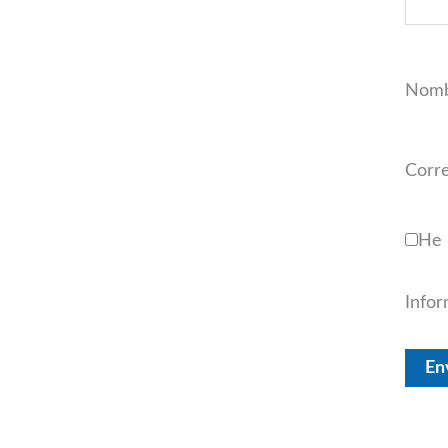
Nom
Corr
He 
Infor