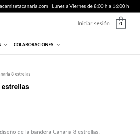
lacamisetacanaria.com
| Lunes a Viernes de 8:00 h a 16:00 h
Iniciar sesión
0
S
COLABORACIONES
aria 8 estrellas
 estrellas
diseño de la bandera Canaria 8 estrellas.