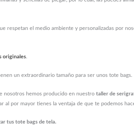
ivianas y sencillas de plegar, por lo cual, las puedes al
 que respetan el medio ambiente y personalizadas por no
s originales
.
tienen un extraordinario tamaño para ser unos tote bags.
que nosotros hemos producido en nuestro
taller de serigra
rar al por mayor tienes la ventaja de que te podemos hac
r tus tote bags de tela.