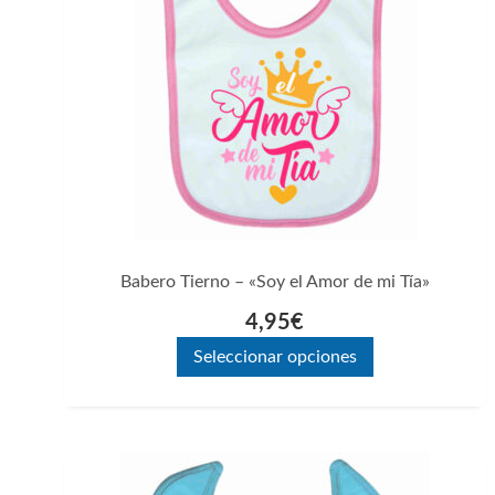
variantes.
Las
opciones
se
pueden
elegir
en
la
página
Babero Tierno – «Soy el Amor de mi Tía»
de
4,95
€
producto
Seleccionar opciones
Este