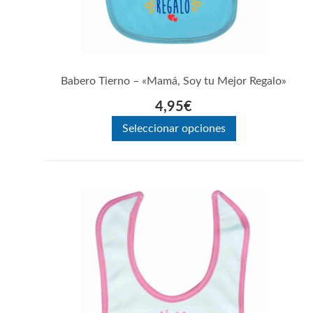
elegir
en
la
página
Babero Tierno – «Mamá, Soy tu Mejor Regalo»
de
4,95
€
producto
Seleccionar opciones
Este
producto
tiene
múltiples
variantes.
Las