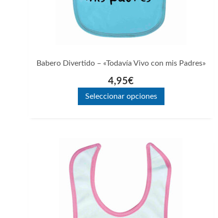
elegir
en
la
página
Babero Divertido – «Todavía Vivo con mis Padres»
de
4,95
€
producto
Seleccionar opciones
Este
producto
tiene
múltiples
variantes.
Las