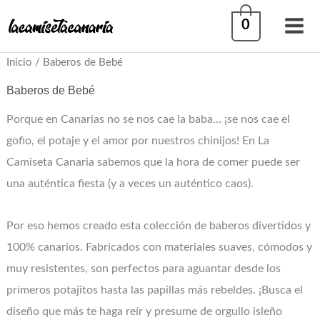
Ir
0
al
contenido
Inicio
/ Baberos de Bebé
Ordenado
por
Baberos de Bebé
popularidad
Porque en Canarias no se nos cae la baba… ¡se nos cae el
gofio, el potaje y el amor por nuestros chinijos! En La
Camiseta Canaria sabemos que la hora de comer puede ser
una auténtica fiesta (y a veces un auténtico caos).
Por eso hemos creado esta colección de baberos divertidos y
100% canarios. Fabricados con materiales suaves, cómodos y
muy resistentes, son perfectos para aguantar desde los
primeros potajitos hasta las papillas más rebeldes. ¡Busca el
diseño que más te haga reír y presume de orgullo isleño