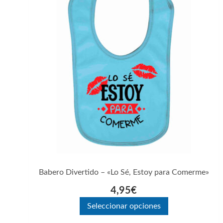
producto
tiene
múltiples
variantes.
Las
opciones
se
pueden
elegir
en
la
página
Babero Divertido – «Lo Sé, Estoy para Comerme»
de
4,95
€
producto
Seleccionar opciones