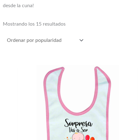
desde la cuna!
Mostrando los 15 resultados
Este
producto
tiene
múltiples
variantes.
Las
opciones
se