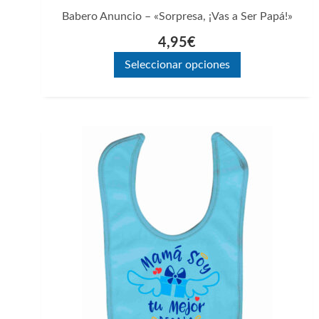
página
Babero Anuncio – «Sorpresa, ¡Vas a Ser Papá!»
de
4,95
€
producto
Seleccionar opciones
Este
producto
tiene
múltiples
variantes.
Las
opciones
se
pueden