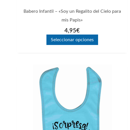
página
Babero Infantil – «Soy un Regalito del Cielo para
de
mis Papis»
producto
4,95
€
Seleccionar opciones
Este
producto
tiene
múltiples
variantes.
Las
opciones
se