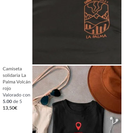
Camiseta
solidaria La
Palma Volcán
rojo
Valorado con
5.00
de 5
13,50
€