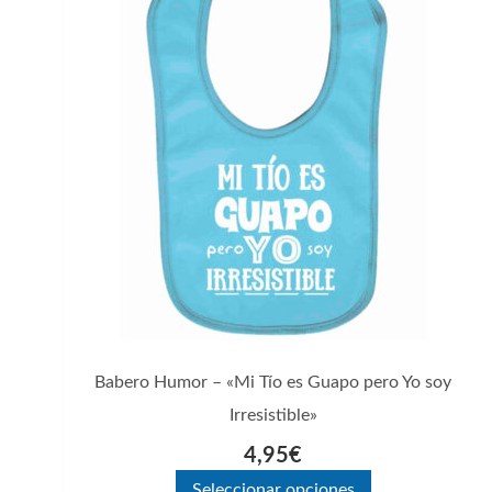
producto
tiene
múltiples
variantes.
Las
opciones
se
pueden
elegir
en
la
página
Babero Humor – «Mi Tío es Guapo pero Yo soy
de
Irresistible»
producto
4,95
€
Seleccionar opciones