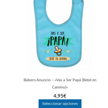
tiene
múltiples
variantes.
Las
opciones
se
pueden
elegir
en
la
página
Babero Anuncio – «Vas a Ser Papá (Bebé en
de
Camino)»
producto
4,95
€
Seleccionar opciones