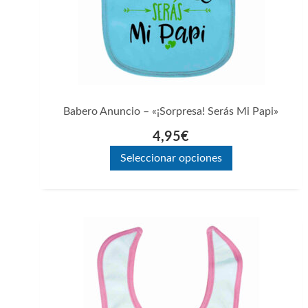
pueden
elegir
en
la
página
Babero Anuncio – «¡Sorpresa! Serás Mi Papi»
de
4,95
€
producto
Seleccionar opciones
Este
producto
tiene
múltiples