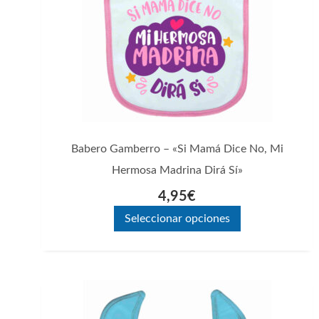
opciones
se
pueden
elegir
en
la
página
Babero Gamberro – «Si Mamá Dice No, Mi
de
Hermosa Madrina Dirá Sí»
producto
4,95
€
Seleccionar opciones
Este
producto