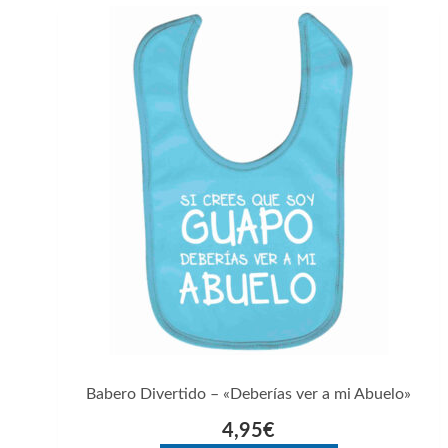
Este
producto
tiene
múltiples
variantes.
Las
opciones
se
pueden
elegir
en
la
página
Babero Divertido – «Deberías ver a mi Abuelo»
de
4,95
€
producto