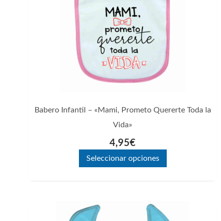
opciones
se
pueden
elegir
en
la
página
Babero Infantil – «Mami, Prometo Quererte Toda la
de
Vida»
producto
4,95
€
Seleccionar opciones
Este