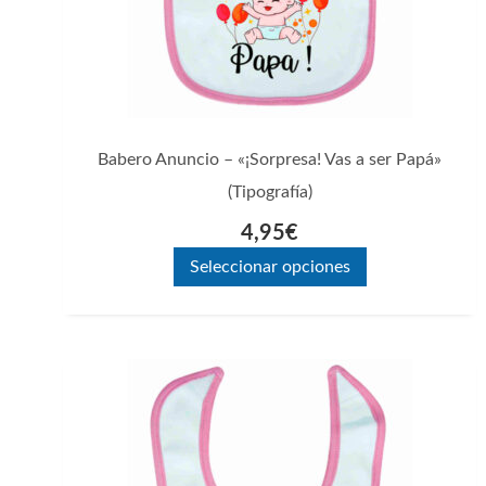
pueden
elegir
en
la
página
Babero Anuncio – «¡Sorpresa! Vas a ser Papá»
de
(Tipografía)
producto
4,95
€
Seleccionar opciones
Este
producto
tiene
múltiples