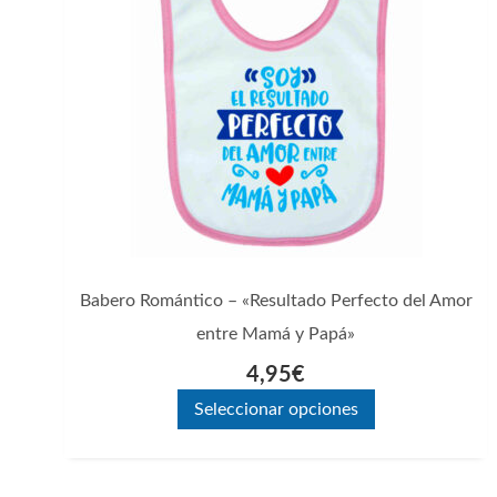
variantes.
Las
opciones
se
pueden
elegir
en
la
página
Babero Romántico – «Resultado Perfecto del Amor
de
entre Mamá y Papá»
producto
4,95
€
Seleccionar opciones