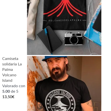
Camiseta
solidaria La
Palma
Volcano
Island
Valorado con
5.00
de 5
13,50
€