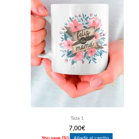
Taza 1
7,00
€
You save
(
%)
Añadir al carrito