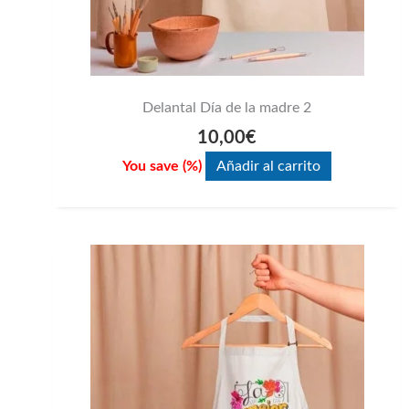
Delantal Día de la madre 2
10,00
€
You save
(
%)
Añadir al carrito