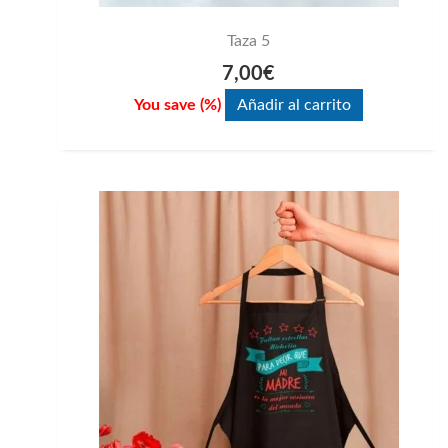
Taza 5
7,00
€
You save
(
%)
Añadir al carrito