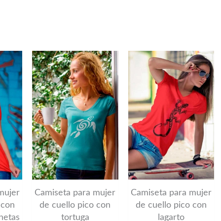
Este
Este
Este
producto
producto
produc
tiene
tiene
tiene
múltiples
múltiples
múltipl
variantes.
variantes.
variant
Las
Las
Las
opciones
opciones
opcion
se
se
se
pueden
pueden
puede
mujer
Camiseta para mujer
Camiseta para mujer
elegir
elegir
elegir
 con
de cuello pico con
de cuello pico con
onetas
tortuga
lagarto