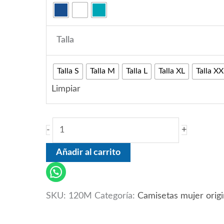
Talla
Talla S
Talla M
Talla L
Talla XL
Talla XX
Limpiar
-
+
Añadir al carrito
SKU:
120M
Categoría:
Camisetas mujer origi