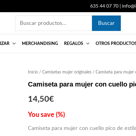
635 44 07 70
|
info@
Buscar
Buscar
por:
IZAR
MERCHANDISING
REGALOS
OTROS PRODUCTO
Inicio
Camiseta
/
Camisetas mujer originales
/ Camiseta para mujer 
para
Camiseta para mujer con cuello p
mujer
14,50
€
con
cuello
You save
(
%)
pico
Camiseta para mujer con cuello pico de esti
surfera