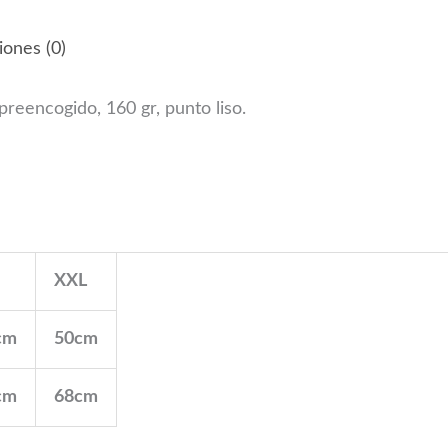
iones (0)
eencogido, 160 gr, punto liso.
XXL
cm
50cm
cm
68cm