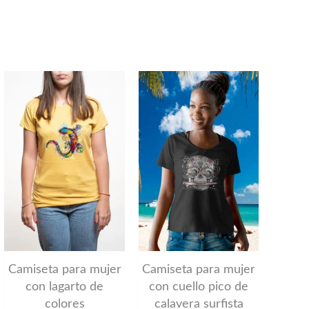
Este
Este
to
producto
producto
tiene
tiene
es
múltiples
múltiples
es.
variantes.
variantes.
Las
Las
es
opciones
opciones
se
se
n
pueden
pueden
Camiseta para mujer
Camiseta para mujer
elegir
elegir
con lagarto de
con cuello pico de
colores
calavera surfista