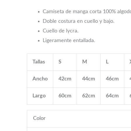
paradise
Camiseta de manga corta 100% algodón
summer
Doble costura en cuello y bajo.
cantidad
Cuello de lycra.
Ligeramente entallada.
Tallas
S
M
L
Ancho
42cm
44cm
46cm
Largo
60cm
62cm
64cm
Color