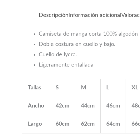
Descripción
Información adicional
Valorac
Camiseta de manga corta 100% algodón pr
Doble costura en cuello y bajo.
Cuello de lycra.
Ligeramente entallada
Tallas
S
M
L
XL
Ancho
42cm
44cm
46cm
48
Largo
60cm
62cm
64cm
66