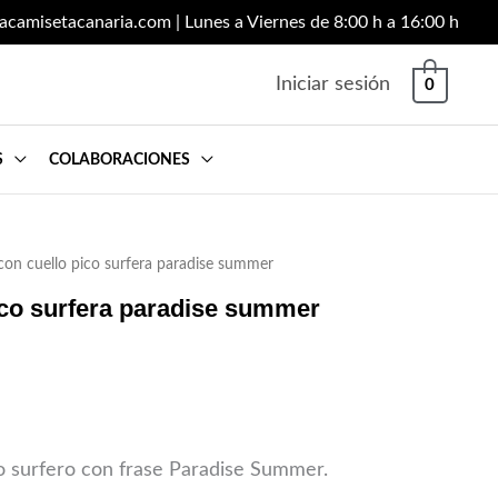
lacamisetacanaria.com
| Lunes a Viernes de 8:00 h a 16:00 h
Iniciar sesión
0
S
COLABORACIONES
con cuello pico surfera paradise summer
ico surfera paradise summer
lo surfero con frase Paradise Summer.