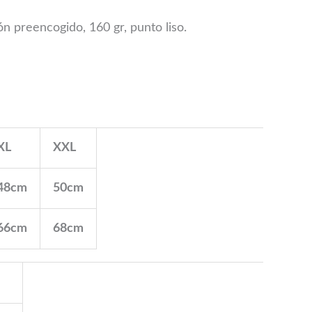
 preencogido, 160 gr, punto liso.
XL
XXL
48cm
50cm
66cm
68cm