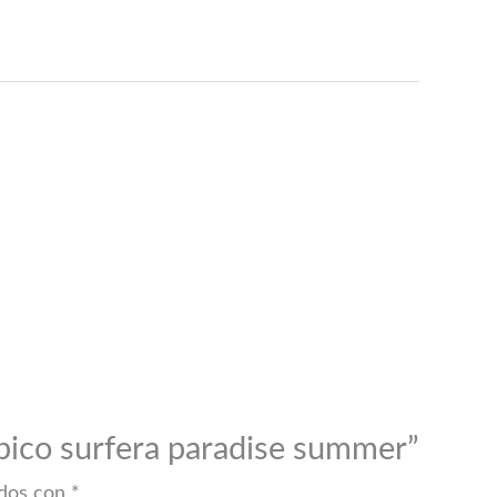
 pico surfera paradise summer”
ados con
*