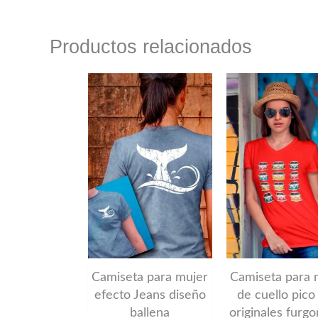
Productos relacionados
Este
producto
tiene
múltiples
variantes.
Las
opciones
se
pueden
Camiseta para mujer
Camiseta para 
elegir
efecto Jeans diseño
de cuello pico
ballena
originales furg