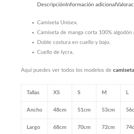
Descripción
Información adicional
Valorac
Camiseta Unisex.
Camiseta de manga corta 100% algodón pr
Doble costura en cuello y bajo.
Cuello de lycra.
Aquí puedes ver todos los modelos de
camiset
Tallas
XS
S
M
L
Ancho
48cm
51cm
53cm
56
Largo
68cm
70cm
72cm
74