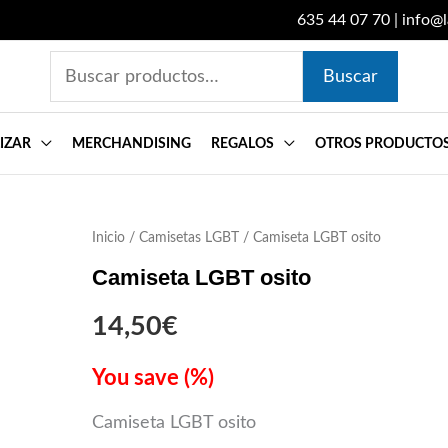
635 44 07 70
|
info@
Buscar
Buscar
por:
IZAR
MERCHANDISING
REGALOS
OTROS PRODUCTO
Inicio
Camiseta
/
Camisetas LGBT
/ Camiseta LGBT osito
LGBT
Camiseta LGBT osito
osito
14,50
€
cantidad
You save
(
%)
Camiseta LGBT osito