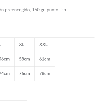
 preencogido, 160 gr, punto liso.
L
XL
XXL
56cm
58cm
61cm
74cm
76cm
78cm