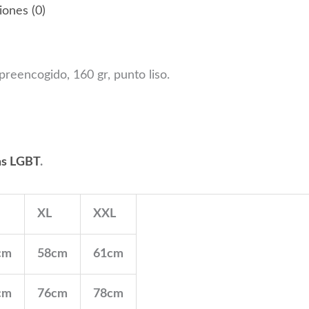
iones (0)
eencogido, 160 gr, punto liso.
as LGBT
.
XL
XXL
cm
58cm
61cm
cm
76cm
78cm