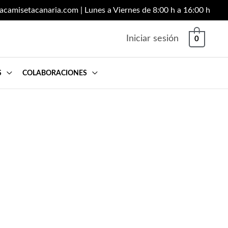
lacamisetacanaria.com
| Lunes a Viernes de 8:00 h a 16:00 h
Iniciar sesión
0
S
COLABORACIONES