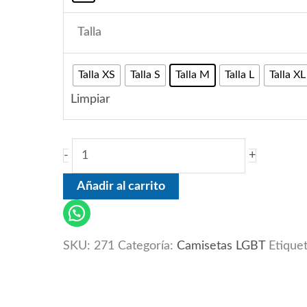
Talla
Talla XS
Talla S
Talla M
Talla L
Talla XL
Limpiar
-
+
Añadir al carrito
SKU:
271
Categoría:
Camisetas LGBT
Etique