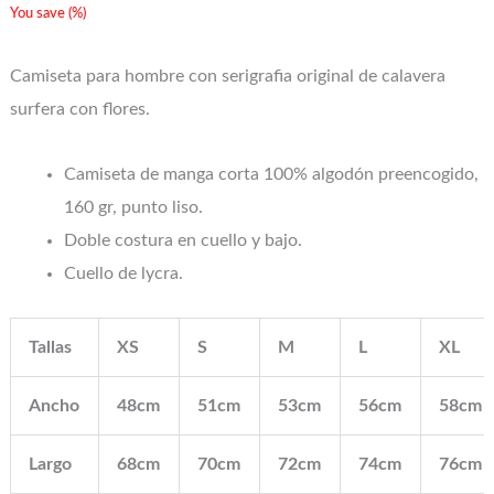
You save
(
%)
Camiseta para hombre con serigrafia original de calavera
surfera con flores.
Camiseta de manga corta 100% algodón preencogido,
160 gr, punto liso.
Doble costura en cuello y bajo.
Cuello de lycra.
Tallas
XS
S
M
L
XL
Ancho
48cm
51cm
53cm
56cm
58cm
Largo
68cm
70cm
72cm
74cm
76cm