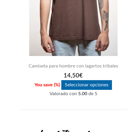
elegir
en
la
página
de
producto
Camiseta para hombre con lagartos tribales
14,50
€
You save
(
%)
Seleccionar opciones
Valorado con
5.00
de 5