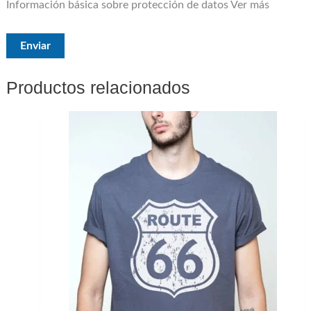
Información básica sobre protección de datos
Ver más
Productos relacionados
Este
producto
tiene
múltiples
variantes.
Las
opciones
se
pueden
elegir