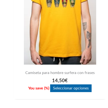
opciones
se
pueden
elegir
en
la
página
de
producto
Camiseta para hombre surfera con frases
14,50
€
You save
(
%)
Seleccionar opciones