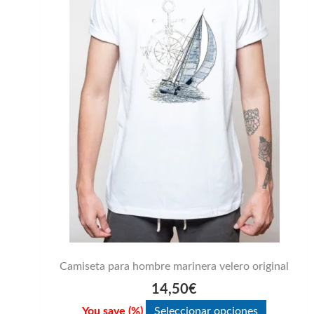
múltiples
variantes.
Las
opciones
se
pueden
elegir
en
la
página
de
producto
Camiseta para hombre marinera velero original
14,50
€
You save
(
%)
Seleccionar opciones