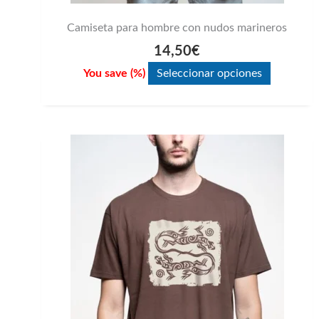
Camiseta para hombre con nudos marineros
14,50
€
You save
(
%)
Seleccionar opciones
Este
producto
tiene
múltiples
variantes.
Las
opciones
se
pueden