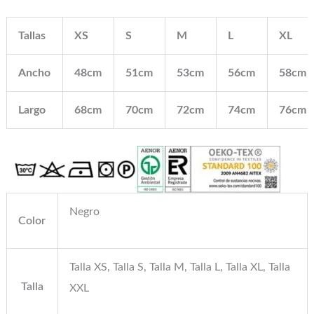
Tallas
XS
S
M
L
XL
Ancho
48cm
51cm
53cm
56cm
58cm
Largo
68cm
70cm
72cm
74cm
76cm
Negro
Color
Talla XS, Talla S, Talla M, Talla L, Talla XL, Talla
Talla
XXL