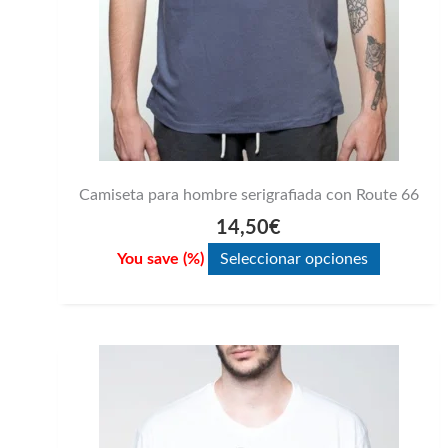
en
la
página
de
producto
Camiseta para hombre serigrafiada con Route 66
14,50
€
You save
(
%)
Seleccionar opciones
Este
producto
tiene