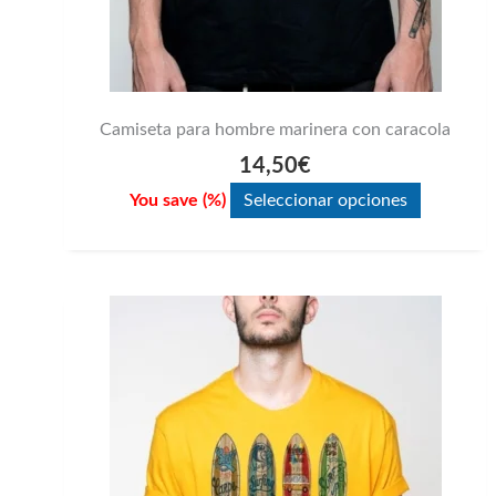
página
de
producto
Camiseta para hombre marinera con caracola
14,50
€
You save
(
%)
Seleccionar opciones
Este
producto
tiene
múltiples
variantes.
Las