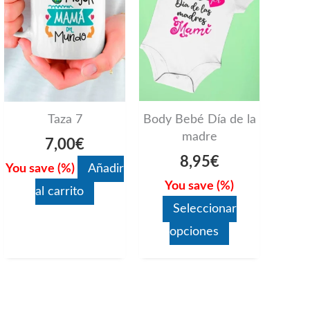
variantes.
Las
opciones
se
pueden
Body Bebé Día de la
Taza 7
elegir
madre
7,00
€
en
8,95
€
You save
(
%)
Añadir
la
You save
(
%)
al carrito
página
Seleccionar
de
opciones
producto