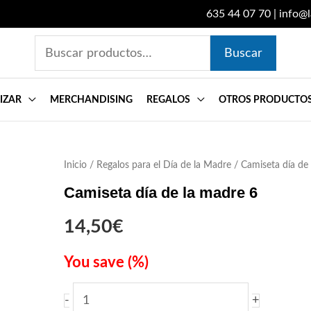
635 44 07 70
|
info@
Buscar
Buscar
por:
IZAR
MERCHANDISING
REGALOS
OTROS PRODUCTO
Inicio
Camiseta
/
Regalos para el Día de la Madre
/ Camiseta día de
día
Camiseta día de la madre 6
de
14,50
€
la
madre
You save
(
%)
6
-
+
cantidad