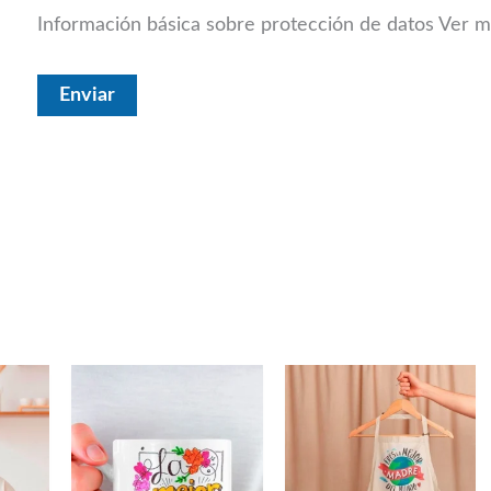
Información básica sobre protección de datos
Ver m
Este
producto
tiene
múltiples