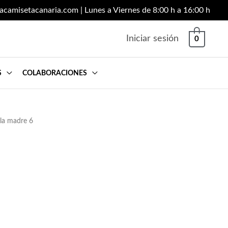
lacamisetacanaria.com
| Lunes a Viernes de 8:00 h a 16:00 h
Iniciar sesión
0
S
COLABORACIONES
 la madre 6