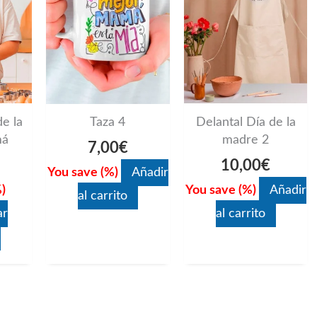
variantes.
Las
opciones
se
pueden
e la
Delantal Día de la
Taza 4
elegir
má
madre 2
7,00
€
en
10,00
€
You save
(
%)
Añadir
la
)
You save
(
%)
Añadir
al carrito
página
ar
al carrito
de
producto