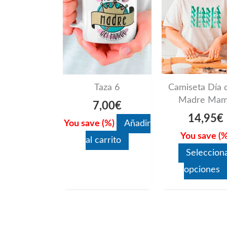
Camiseta Día d
Taza 6
Madre Ma
7,00
€
14,95
€
You save
(
%)
Añadir
You save
(
%
al carrito
Seleccion
opciones