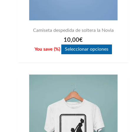
de
producto
Camiseta despedida de soltera la Novia
10,00
€
You save
(
%)
Seleccionar opciones
Este
producto
tiene
múltiples
variantes.
Las
opciones