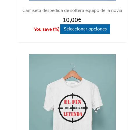
Camiseta despedida de soltera equipo de la novia
10,00
€
You save
(
%)
Seleccionar opciones
Este
producto
tiene
múltiples
variantes.
Las
opciones
se
pueden