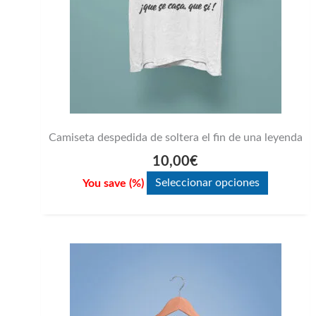
elegir
en
la
página
de
producto
Camiseta despedida de soltera el fin de una leyenda
10,00
€
You save
(
%)
Seleccionar opciones
Este
producto
tiene