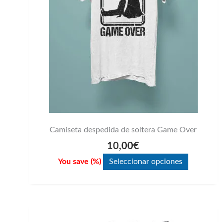
se
pueden
elegir
en
la
página
de
producto
Camiseta despedida de soltera Game Over
10,00
€
You save
(
%)
Seleccionar opciones
Este