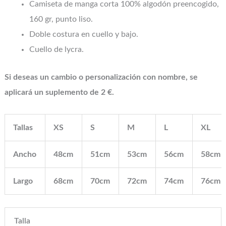
Camiseta de manga corta 100% algodón preencogido,
160 gr, punto liso.
Doble costura en cuello y bajo.
Cuello de lycra.
Si deseas un cambio o personalización con nombre, se
aplicará un suplemento de 2 €.
Tallas
XS
S
M
L
XL
Ancho
48cm
51cm
53cm
56cm
58cm
Largo
68cm
70cm
72cm
74cm
76cm
Talla