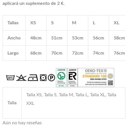
aplicará un suplemento de 2 €.
Tallas
XS
S
M
L
XL
Ancho
48cm
51cm
53cm
56cm
58cm
Largo
68cm
70cm
72cm
74cm
76cm
Talla XS, Talla S, Talla M, Talla L, Talla XL, Talla
Talla
XXL
Aún no hay reseñas