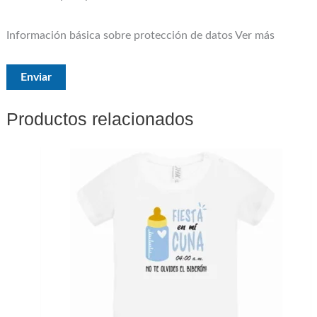
Información básica sobre protección de datos
Ver más
Productos relacionados
Este
producto
tiene
múltiples
variantes.
Las
opciones
se