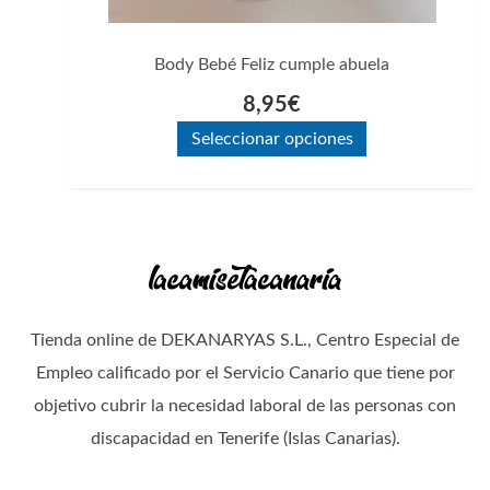
en
la
Body Bebé Feliz cumple abuela
página
8,95
€
de
Seleccionar opciones
producto
Tienda online de DEKANARYAS S.L., Centro Especial de
Empleo calificado por el Servicio Canario que tiene por
objetivo cubrir la necesidad laboral de las personas con
discapacidad en Tenerife (Islas Canarias).